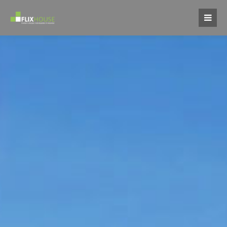
Login
Benutzername
Passwort
Register
|
Lost your password?
Support
Lorem ipsum dolor sit amet: