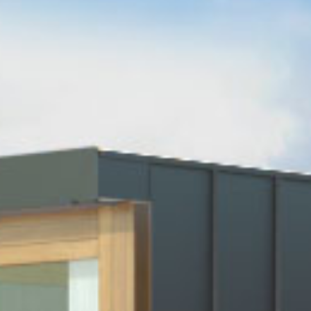
About us
Lorem ipsum dolor sit amet, consectetuer adipiscing
elit.
Aenean commodo ligula eget dolor. Aenean massa. Cum
sociis natoque penatibus et magnis dis parturient montes,
nascetur ridiculus mus. Donec quam felis, ultricies nec.