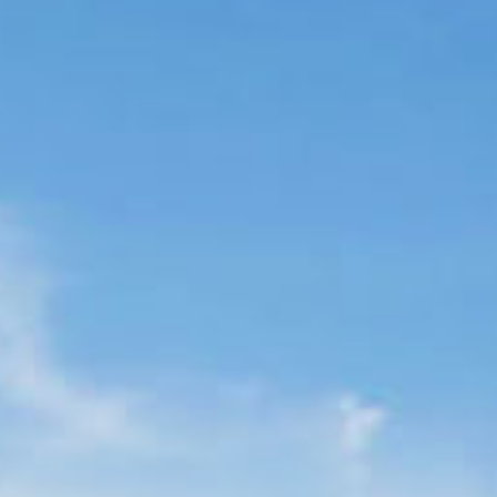
24h
/ 365days
We offer support for our customers
Mon - Fri 8:00am - 5:00pm
(GMT +1)
Get in touch
Cybersteel Inc.
376-293 City Road, Suite 600
San Francisco, CA 94102
Have any questions?
+44 1234 567 890
Drop us a line
info@yourdomain.com