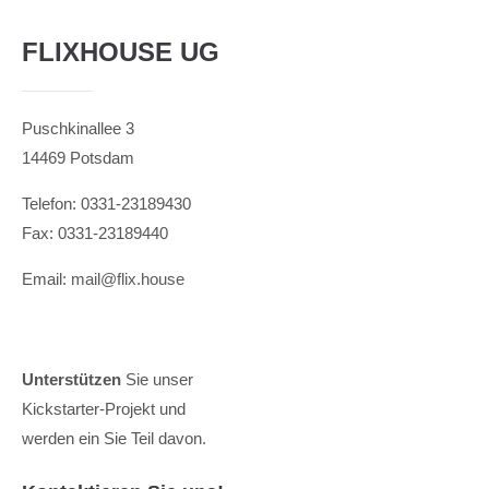
FLIXHOUSE UG
24h
/ 365days
Puschkinallee 3
We offer support for our customers
14469 Potsdam
Mon - Fri 8:00am - 5:00pm
(GMT +1)
Telefon: 0331-23189430
Get in touch
Fax: 0331-23189440
Cybersteel Inc.
Email:
mail@flix.house
376-293 City Road, Suite 600
San Francisco, CA 94102
Have any questions?
Unterstützen
Sie unser
+44 1234 567 890
Kickstarter-Projekt und
werden ein Sie Teil davon.
Drop us a line
info@yourdomain.com