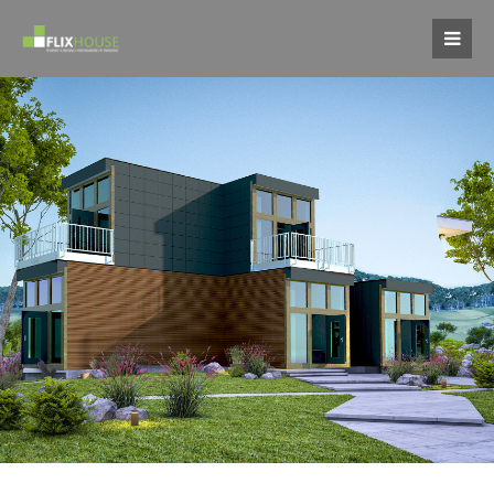
Login
Benutzername
Passwort
Register
|
Lost your password?
Support
Lorem ipsum dolor sit amet: