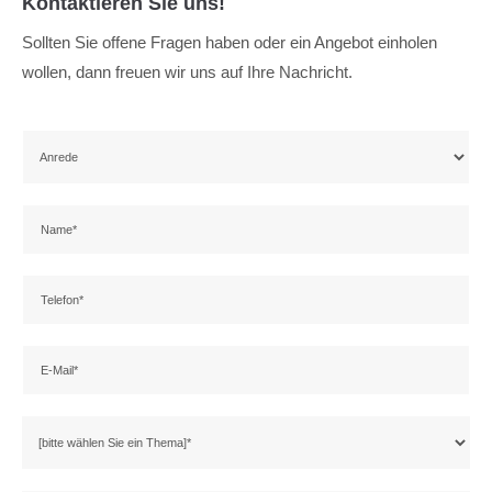
Kontaktieren Sie uns!
About us
Sollten Sie offene Fragen haben oder ein Angebot einholen
wollen, dann freuen wir uns auf Ihre Nachricht.
Lorem ipsum dolor sit amet, consectetuer adipiscing
elit.
Aenean commodo ligula eget dolor. Aenean massa. Cum
sociis natoque penatibus et magnis dis parturient montes,
nascetur ridiculus mus. Donec quam felis, ultricies nec.