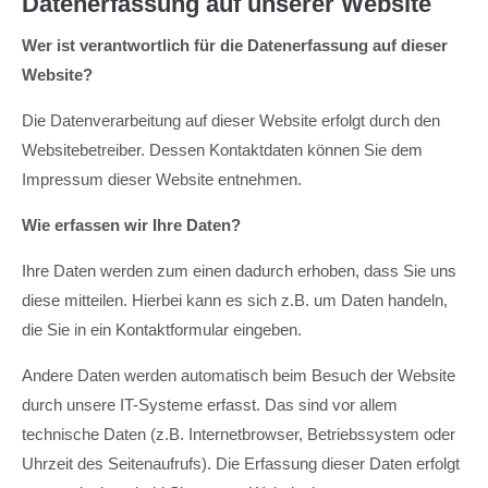
Datenerfassung auf unserer Website
About us
Wer ist verantwortlich für die Datenerfassung auf dieser
Website?
Lorem ipsum dolor sit amet, consectetuer adipiscing
elit.
Die Datenverarbeitung auf dieser Website erfolgt durch den
Aenean commodo ligula eget dolor. Aenean massa. Cum
Websitebetreiber. Dessen Kontaktdaten können Sie dem
sociis natoque penatibus et magnis dis parturient montes,
Impressum dieser Website entnehmen.
nascetur ridiculus mus. Donec quam felis, ultricies nec.
Wie erfassen wir Ihre Daten?
Ihre Daten werden zum einen dadurch erhoben, dass Sie uns
diese mitteilen. Hierbei kann es sich z.B. um Daten handeln,
die Sie in ein Kontaktformular eingeben.
Andere Daten werden automatisch beim Besuch der Website
durch unsere IT-Systeme erfasst. Das sind vor allem
technische Daten (z.B. Internetbrowser, Betriebssystem oder
Uhrzeit des Seitenaufrufs). Die Erfassung dieser Daten erfolgt