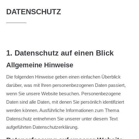
DATENSCHUTZ
24h
/ 365days
We offer support for our customers
Mon - Fri 8:00am - 5:00pm
(GMT +1)
1. Datenschutz auf einen Blick
Get in touch
Allgemeine Hinweise
Cybersteel Inc.
Die folgenden Hinweise geben einen einfachen Überblick
376-293 City Road, Suite 600
darüber, was mit Ihren personenbezogenen Daten passiert,
San Francisco, CA 94102
wenn Sie unsere Website besuchen. Personenbezogene
Daten sind alle Daten, mit denen Sie persönlich identifiziert
Have any questions?
werden können. Ausführliche Informationen zum Thema
+44 1234 567 890
Datenschutz entnehmen Sie unserer unter diesem Text
Drop us a line
aufgeführten Datenschutzerklärung.
info@yourdomain.com