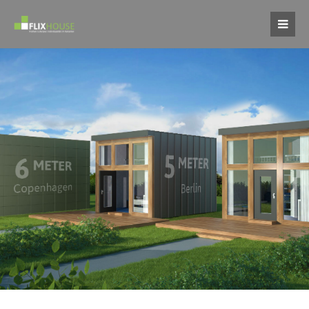
Login
Benutzername
Passwort
Register
|
Lost your password?
Support
Lorem ipsum dolor sit amet: